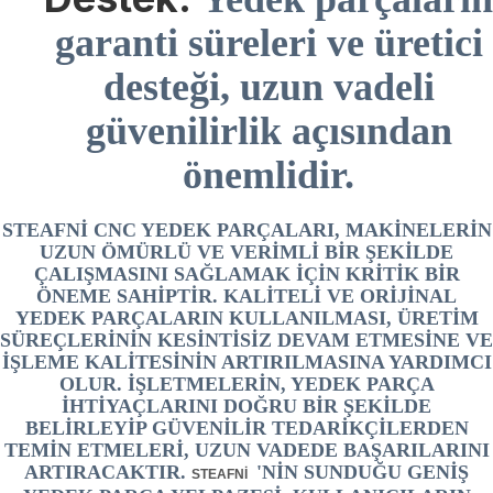
garanti süreleri ve üretici
desteği, uzun vadeli
güvenilirlik açısından
önemlidir.
STEAFNİ CNC YEDEK PARÇALARI, MAKINELERIN
UZUN ÖMÜRLÜ VE VERIMLI BIR ŞEKILDE
ÇALIŞMASINI SAĞLAMAK IÇIN KRITIK BIR
ÖNEME SAHIPTIR. KALITELI VE ORIJINAL
YEDEK PARÇALARIN KULLANILMASI, ÜRETIM
SÜREÇLERININ KESINTISIZ DEVAM ETMESINE VE
IŞLEME KALITESININ ARTIRILMASINA YARDIMCI
OLUR. İŞLETMELERIN, YEDEK PARÇA
IHTIYAÇLARINI DOĞRU BIR ŞEKILDE
BELIRLEYIP GÜVENILIR TEDARIKÇILERDEN
TEMIN ETMELERI, UZUN VADEDE BAŞARILARINI
ARTIRACAKTIR.
'NIN SUNDUĞU GENIŞ
STEAFNİ