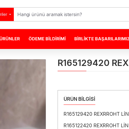
iler
ÜRÜNLER
ÖDEME BILDIRIMI
BIRLIKTE BAŞARILARIMI
R165129420 RE
ÜRÜN BİLGİSİ
R165129420 REXRROHT Lİ
R165122420 REXRROHT Lİ